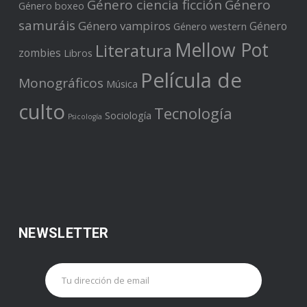
Género ciencia ficción
Género
Género boxeo
samuráis
Género vampiros
Género
Género western
Mellow Pot
Literatura
zombies
Libros
Película de
Monográficos
Música
culto
Tecnología
Sociología
Psicología
NEWSLETTER