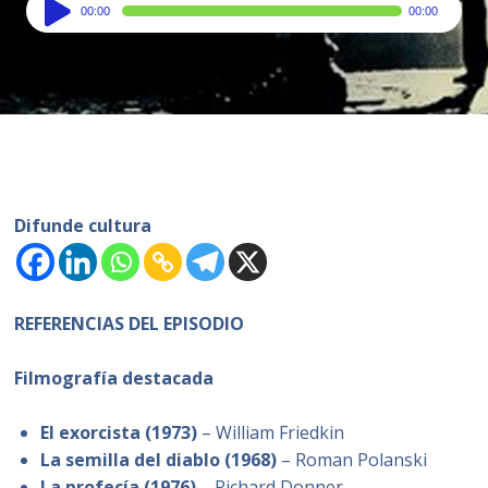
Audio
00:00
00:00
Player
Difunde cultura
REFERENCIAS DEL EPISODIO
Filmografía destacada
El exorcista (1973)
– William Friedkin
La semilla del diablo (1968)
– Roman Polanski
La profecía (1976)
– Richard Donner