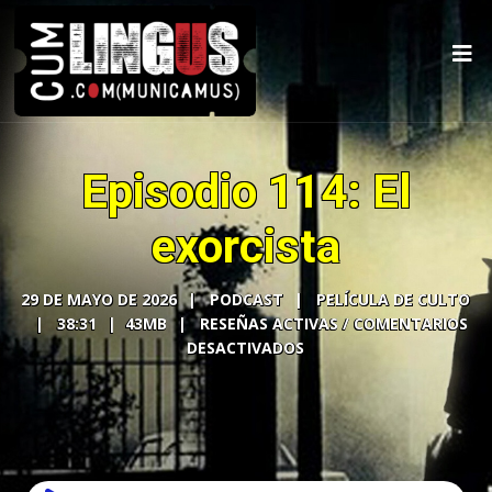
Episodio 114: El
exorcista
29 DE MAYO DE 2026
PODCAST
PELÍCULA DE CULTO
38:31
43MB
COMENTARIOS
DESACTIVADOS