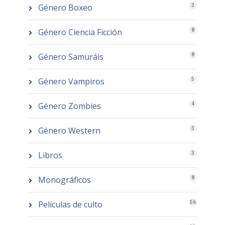
Género Boxeo
3
Género Ciencia Ficción
8
Género Samuráis
8
Género Vampiros
5
Género Zombies
4
Género Western
3
Libros
3
Monográficos
8
Películas de culto
56