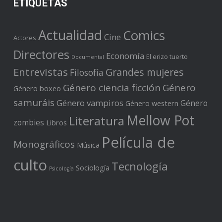
ETIQUETAS
Actualidad
Comics
Cine
Actores
Directores
Economía
El erizo tuerto
Documental
Entrevistas
Grandes mujeres
Filosofía
Género ciencia ficción
Género
Género boxeo
samuráis
Género vampiros
Género
Género western
Mellow Pot
Literatura
zombies
Libros
Película de
Monográficos
Música
culto
Tecnología
Sociología
Psicología