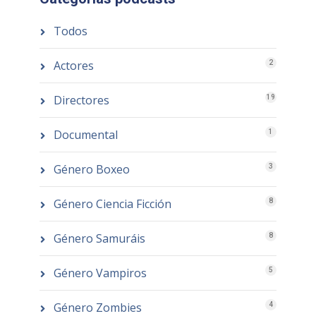
Todos
Actores
2
Directores
19
Documental
1
Género Boxeo
3
Género Ciencia Ficción
8
Género Samuráis
8
Género Vampiros
5
Género Zombies
4