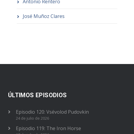
Antonio Rentero
José Muñoz Clares
ÚLTIMOS EPISODIOS
Episodio 120: Vsévolod Pudovkin
24 de julio de 2026
Episodio 119: The Iron Horse