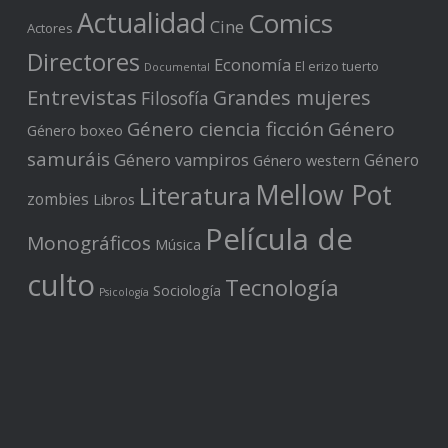
Actualidad
Comics
Cine
Actores
Directores
Economía
El erizo tuerto
Documental
Entrevistas
Grandes mujeres
Filosofía
Género ciencia ficción
Género
Género boxeo
samuráis
Género vampiros
Género
Género western
Mellow Pot
Literatura
zombies
Libros
Película de
Monográficos
Música
culto
Tecnología
Sociología
Psicología