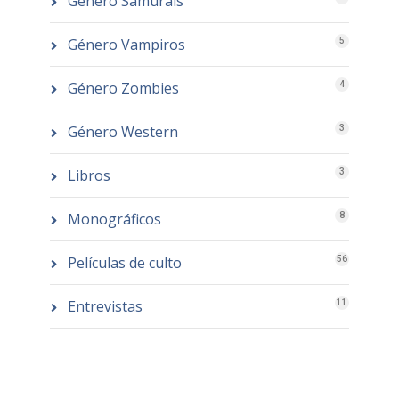
Género Samuráis
Género Vampiros
5
Género Zombies
4
Género Western
3
Libros
3
Monográficos
8
Películas de culto
56
Entrevistas
11