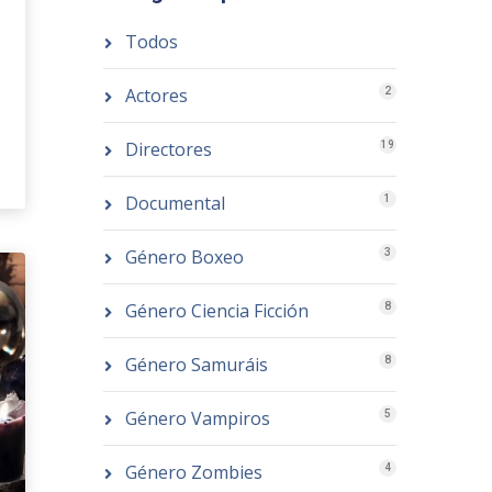
Todos
Actores
2
Directores
19
Documental
1
Género Boxeo
3
Género Ciencia Ficción
8
Género Samuráis
8
Género Vampiros
5
Género Zombies
4