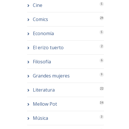
Cine
5
Comics
29
Economía
5
El erizo tuerto
2
Filosofía
6
Grandes mujeres
9
Literatura
22
Mellow Pot
34
Música
3