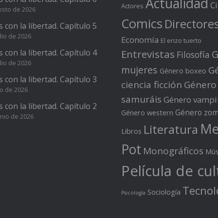
Actualidad
C
Actores
osto de 2026
Comics
Directore
s con la libertad. Capítulo 5
lio de 2026
Economía
El erizo tuerto
s con la libertad. Capítulo 4
Entrevistas
G
Filosofía
lio de 2026
mujeres
G
Género boxeo
s con la libertad. Capítulo 3
ciencia ficción
Género
io de 2026
samuráis
Género vampi
s con la libertad. Capítulo 2
Género zom
Género western
unio de 2026
Me
Literatura
Libros
Pot
Monográficos
Mús
Película de cul
Tecnol
Sociología
Psicología