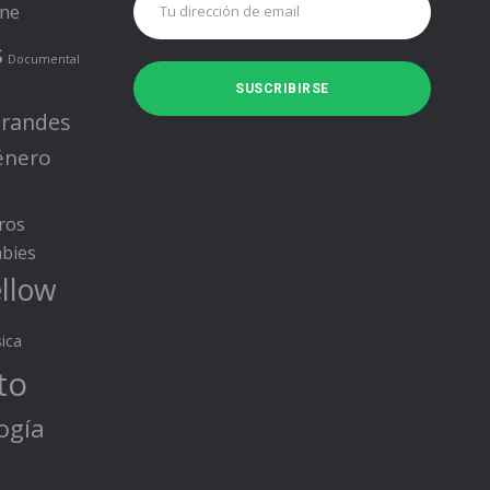
ine
s
Documental
randes
énero
ros
bies
llow
ica
to
ogía