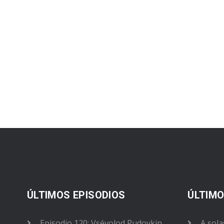
ÚLTIMOS EPISODIOS
ÚLTIMO
Episodio 120: Vsévolod Pudovkin
A sola