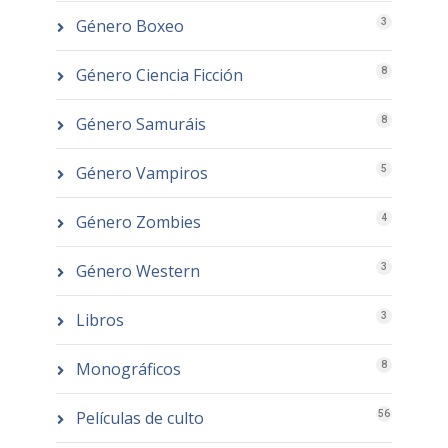
Género Boxeo
3
Género Ciencia Ficción
8
Género Samuráis
8
Género Vampiros
5
Género Zombies
4
Género Western
3
Libros
3
Monográficos
8
Películas de culto
56