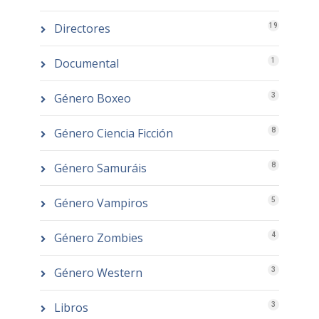
Directores
19
Documental
1
Género Boxeo
3
Género Ciencia Ficción
8
Género Samuráis
8
Género Vampiros
5
Género Zombies
4
Género Western
3
Libros
3