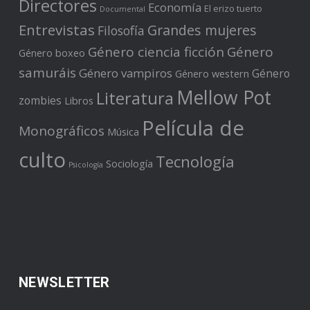
Directores
Economía
El erizo tuerto
Documental
Entrevistas
Grandes mujeres
Filosofía
Género ciencia ficción
Género
Género boxeo
samuráis
Género vampiros
Género
Género western
Mellow Pot
Literatura
zombies
Libros
Película de
Monográficos
Música
culto
Tecnología
Sociología
Psicología
NEWSLETTER