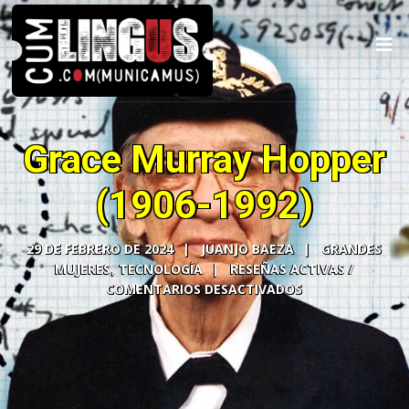
Grace Murray Hopper
(1906-1992)
29 DE FEBRERO DE 2024
JUANJO BAEZA
GRANDES
MUJERES
,
TECNOLOGÍA
COMENTARIOS DESACTIVADOS