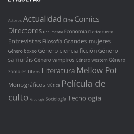
Actualidad
Comics
Cine
Actores
Directores
Economía
El erizo tuerto
Documental
Entrevistas
Grandes mujeres
Filosofía
Género ciencia ficción
Género
Género boxeo
samuráis
Género vampiros
Género
Género western
Mellow Pot
Literatura
zombies
Libros
Película de
Monográficos
Música
culto
Tecnología
Sociología
Psicología