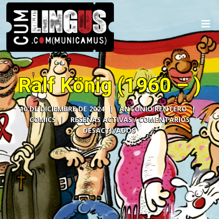
Ralf König (1960 – )
10 DE DICIEMBRE DE 2024
ANTONIO RENTERO
COMICS
COMENTARIOS
DESACTIVADOS