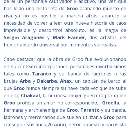
de él un personaje cautivador y adictivo, una vez que
has leído una historieta de
Groo
acabando muerto de
risa ya no es posible la marcha atrás, aparece la
necesidad de volver a leer otra nueva historia de caos
imprevisible y descontrol absoluto, es la magia de
Sergio Aragonés
y
Mark Evanier
, dos artistas del
humor absurdo universal por momentos surrealista.
Cabe destacar que la obra de Groo fue evolucionando
en su contexto incorporando personajes divertidísimos
tales como
Taranto
y su banda de ladrones o las
brujas
Arba
y
Dakarba
,
Ahax
, un capitán de barco al
que
Groo
hunde siempre su nave cada vez que se sube
en ella,
Chakaal
, la hermosa mujer-guerrera por quien
Groo
profesa un amor no correspondido,
Groella
, la
hermana y archienemiga de
Groo
,
Taranto
y su banda,
ladrones y mercenarios que suelen utilizar a
Groo
para
conseguir sus fines,
Arcadio
, héroe apuesto y narcisista