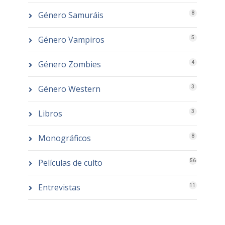
Género Samuráis
8
Género Vampiros
5
Género Zombies
4
Género Western
3
Libros
3
Monográficos
8
Películas de culto
56
Entrevistas
11