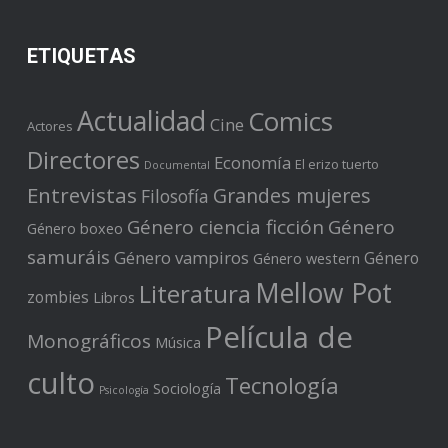
ETIQUETAS
Actualidad
Comics
Cine
Actores
Directores
Economía
El erizo tuerto
Documental
Entrevistas
Grandes mujeres
Filosofía
Género ciencia ficción
Género
Género boxeo
samuráis
Género vampiros
Género
Género western
Mellow Pot
Literatura
zombies
Libros
Película de
Monográficos
Música
culto
Tecnología
Sociología
Psicología