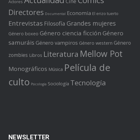
Comics
Cine
Actores
Directores
Economía
El erizo tuerto
Documental
Entrevistas
Grandes mujeres
Filosofía
Género ciencia ficción
Género
Género boxeo
samuráis
Género vampiros
Género
Género western
Mellow Pot
Literatura
zombies
Libros
Película de
Monográficos
Música
culto
Tecnología
Sociología
Psicología
NEWSLETTER