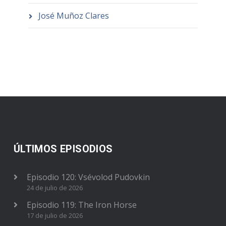
José Muñoz Clares
ÚLTIMOS EPISODIOS
Episodio 120: Vsévolod Pudovkin
24 de julio de 2026
Episodio 119: The Iron Horse
17 de julio de 2026