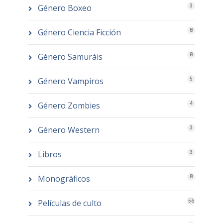
Género Boxeo
3
Género Ciencia Ficción
8
Género Samuráis
8
Género Vampiros
5
Género Zombies
4
Género Western
3
Libros
3
Monográficos
8
Películas de culto
56