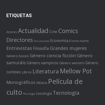
ETIQUETAS
Actualidad
Comics
Cine
Actores
Directores
Economía
El erizo tuerto
Documental
Entrevistas
Grandes mujeres
Filosofía
Género ciencia ficción
Género
Género boxeo
samuráis
Género vampiros
Género
Género western
Mellow Pot
Literatura
zombies
Libros
Película de
Monográficos
Música
culto
Tecnología
Sociología
Psicología