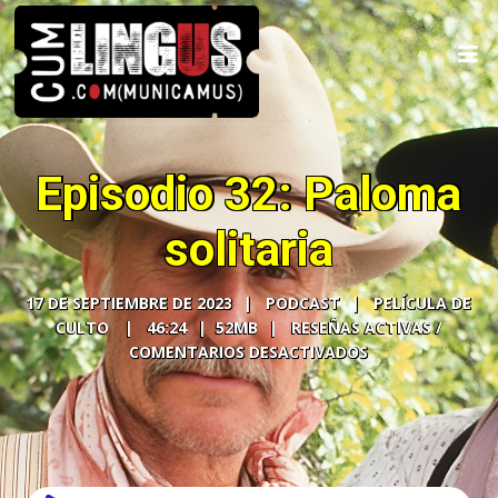
Episodio 32: Paloma
solitaria
17 DE SEPTIEMBRE DE 2023
PODCAST
PELÍCULA DE
CULTO
46:24
52MB
COMENTARIOS DESACTIVADOS