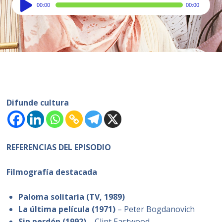
Audio
00:00
00:00
Player
Difunde cultura
REFERENCIAS DEL EPISODIO
Filmografía destacada
Paloma solitaria (TV, 1989)
La última película (1971)
– Peter Bogdanovich
Sin perdón (1992)
– Clint Eastwood