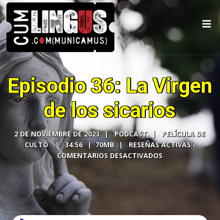
Episodio 36: La Virgen
de los sicarios
2 DE NOVIEMBRE DE 2023
PODCAST
PELÍCULA DE
CULTO
34:56
70MB
COMENTARIOS DESACTIVADOS