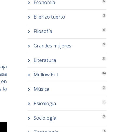
Economía
5
El erizo tuerto
2
Filosofía
6
Grandes mujeres
9
Literatura
21
baja
asa
Mellow Pot
34
a en
 la
Música
3
Psicología
1
Sociología
3
15