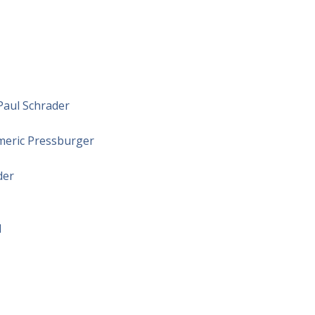
Paul Schrader
meric Pressburger
der
d