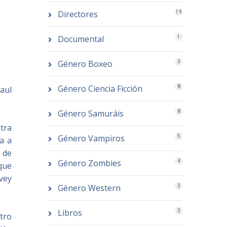
Directores
19
Documental
1
Género Boxeo
3
Género Ciencia Ficción
8
aul
Género Samuráis
8
tra
Género Vampiros
5
a a
a de
Género Zombies
4
 que
vey
Género Western
3
Libros
3
tro