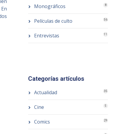
ién
Monográficos
8
. En
ados
Películas de culto
56
Entrevistas
11
Categorías artículos
Actualidad
35
Cine
5
Comics
29