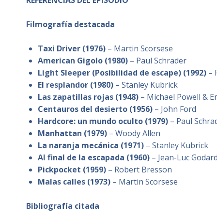
REFERENCIAS DEL EPISODIO
Filmografía destacada
Taxi Driver (1976)
– Martin Scorsese
American Gigolo (1980)
– Paul Schrader
Light Sleeper (Posibilidad de escape) (1992)
– 
El resplandor (1980)
– Stanley Kubrick
Las zapatillas rojas (1948)
– Michael Powell & E
Centauros del desierto (1956)
– John Ford
Hardcore: un mundo oculto (1979)
– Paul Schra
Manhattan (1979)
– Woody Allen
La naranja mecánica (1971)
– Stanley Kubrick
Al final de la escapada (1960)
– Jean-Luc Godar
Pickpocket (1959)
– Robert Bresson
Malas calles (1973)
– Martin Scorsese
Bibliografía citada