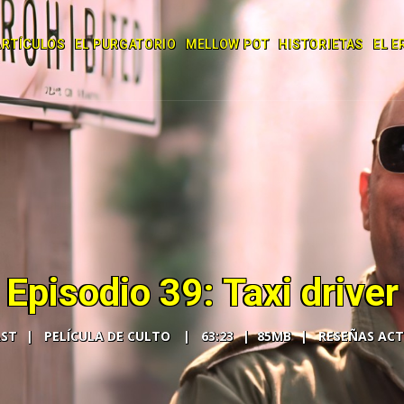
ARTÍCULOS
EL PURGATORIO
MELLOW POT
HISTORIETAS
EL E
Episodio 39: Taxi driver
ST
PELÍCULA DE CULTO
63:23
85MB