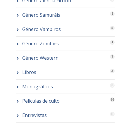
Género Ciencia Ficción
Género Samuráis
8
Género Vampiros
5
Género Zombies
4
Género Western
3
Libros
3
Monográficos
8
Películas de culto
56
Entrevistas
11