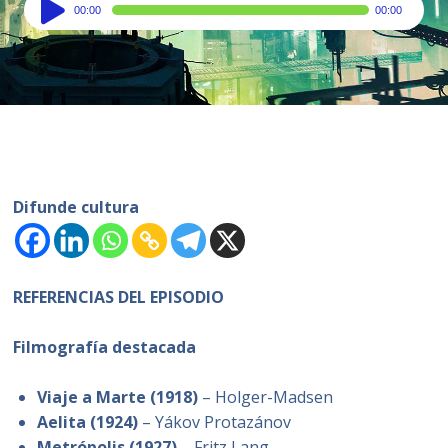
Audio
00:00
00:00
Player
Difunde cultura
REFERENCIAS DEL EPISODIO
Filmografía destacada
Viaje a Marte (1918)
– Holger-Madsen
Aelita (1924)
– Yákov Protazánov
Metrópolis (1927)
– Fritz Lang