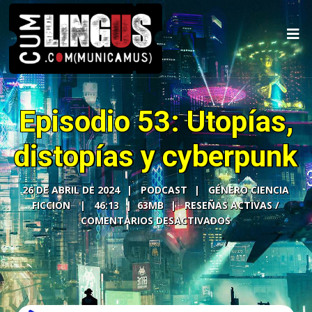
Episodio 53: Utopías,
distopías y cyberpunk
26 DE ABRIL DE 2024
PODCAST
GÉNERO CIENCIA
FICCIÓN
46:13
63MB
COMENTARIOS DESACTIVADOS