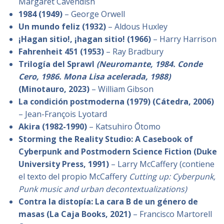
Margaret Cavendish
1984 (1949)
– George Orwell
Un mundo feliz (1932)
– Aldous Huxley
¡Hagan sitio!, ¡hagan sitio! (1966)
– Harry Harrison
Fahrenheit 451 (1953)
– Ray Bradbury
Trilogía del Sprawl
(Neuromante, 1984. Conde
Cero, 1986. Mona Lisa acelerada, 1988)
(Minotauro, 2023)
– William Gibson
La condición postmoderna (1979)
(Cátedra, 2006)
– Jean-François Lyotard
Akira (1982-1990)
– Katsuhiro Ōtomo
Storming the Reality Studio: A Casebook of
Cyberpunk and Postmodern Science Fiction (Duke
University Press, 1991)
– Larry McCaffery (contiene
el texto del propio McCaffery
Cutting up: Cyberpunk,
Punk music and urban decontextualizations)
Contra la distopía: La cara B de un género de
masas (La Caja Books, 2021)
– Francisco Martorell