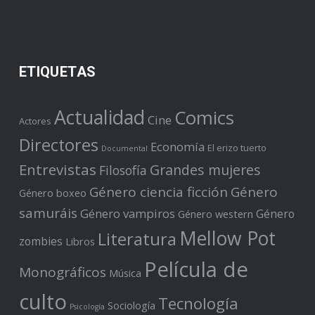
ETIQUETAS
Actualidad
Comics
Cine
Actores
Directores
Economía
El erizo tuerto
Documental
Entrevistas
Grandes mujeres
Filosofía
Género ciencia ficción
Género
Género boxeo
samuráis
Género vampiros
Género
Género western
Mellow Pot
Literatura
zombies
Libros
Película de
Monográficos
Música
culto
Tecnología
Sociología
Psicología