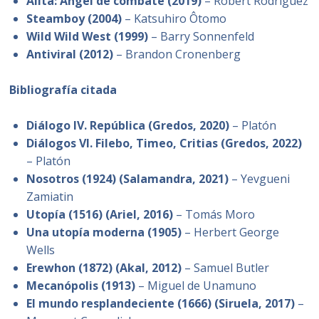
Alita: Ángel de combate (2019)
– Robert Rodriguez
Steamboy (2004)
– Katsuhiro Ôtomo
Wild Wild West (1999)
– Barry Sonnenfeld
Antiviral (2012)
– Brandon Cronenberg
Bibliografía citada
Diálogo IV.
República (Gredos, 2020)
– Platón
Diálogos VI. Filebo, Timeo, Critias (Gredos, 2022)
– Platón
Nosotros (1924)
(Salamandra, 2021)
– Yevgueni
Zamiatin
Utopía (1516) (Ariel, 2016)
– Tomás Moro
Una utopía moderna (1905)
– Herbert George
Wells
Erewhon (1872) (Akal, 2012)
– Samuel Butler
Mecanópolis (1913)
– Miguel de Unamuno
El mundo resplandeciente (1666) (Siruela, 2017)
–