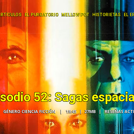
ARTÍCULOS
EL PURGATORIO
MELLOW POT
HISTORIETAS
EL E
isodio 52: Sagas espacia
GÉNERO CIENCIA FICCIÓN
19:45
27MB