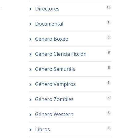
–
Directores
19
Documental
1
Género Boxeo
3
Género Ciencia Ficción
8
Género Samuráis
8
Género Vampiros
5
Género Zombies
4
Género Western
3
Libros
3