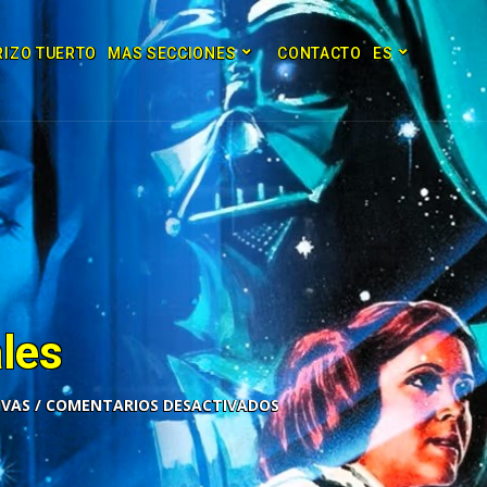
RIZO TUERTO
MAS SECCIONES
CONTACTO
ES
les
COMENTARIOS DESACTIVADOS
2x
1.5x
1.25x