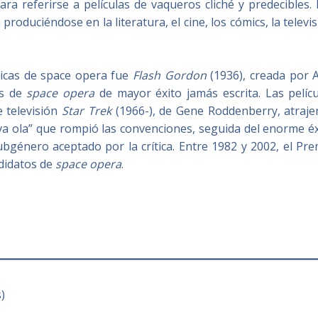
ara referirse a películas de vaqueros cliché y predecibles.
roduciéndose en la literatura, el cine, los cómics, la televi
micas de space opera fue
Flash Gordon
(1936), creada por A
os de
space opera
de mayor éxito jamás escrita.​ Las pelíc
e televisión
Star Trek
(1966-), de Gene Roddenberry, atraje
va ola” que rompió las convenciones, seguida del enorme é
ubgénero aceptado por la crítica. Entre 1982 y 2002, el Pr
didatos de
space opera
.
)