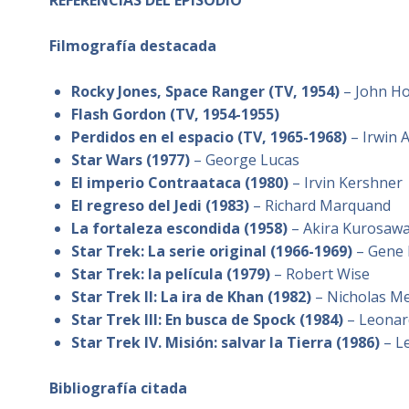
REFERENCIAS DEL EPISODIO
Filmografía destacada
Rocky Jones, Space Ranger (TV, 1954)
– John Ho
Flash Gordon (TV, 1954-1955)
Perdidos en el espacio (TV, 1965-1968)
– Irwin A
Star Wars (1977)
– George Lucas
El imperio Contraataca (1980)
– Irvin Kershner
El regreso del Jedi (1983)
– Richard Marquand
La fortaleza escondida (1958)
– Akira Kurosaw
Star Trek: La serie original (1966-1969)
– Gene 
Star Trek: la película (1979)
– Robert Wise
Star Trek II: La ira de Khan (1982)
– Nicholas M
Star Trek III: En busca de Spock (1984)
– Leonar
Star Trek IV. Misión: salvar la Tierra (1986)
– L
Bibliografía citada