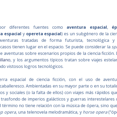
 por diferentes fuentes como
aventura espacial
,​
ép
a espacial
​ y
opereta espacial
) es un subgénero de la cie
aventuras tratadas de forma futurista, tecnológica y
casos tienen lugar en el espacio. Se puede considerar la
sp
e aventuras sobre escenarios propios de la ciencia ficción.
illano
, y los argumentos típicos tratan sobre viajes estela
do vistosos logros tecnológicos.​
ra espacial de ciencia ficción, con el uso de aventu
caballeresco. Ambientadas en su mayor parte o en su totali
s y sociales (o la falta de ellos) con viajes más rápidos qu
n trasfondo de imperios galácticos y guerras interestelares
 El término no tiene relación con la música de ópera, sino qu
ap opera
, una telenovela melodramática, y
horse opera
(“óp