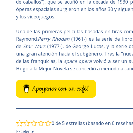
de caballos”),​ que se acuñó en la década de 1930 p
óperas espaciales surgieron en los años 30 y siguen p
y los videojuegos.
Una de las primeras películas basadas en tiras có
Raymond.​
Perry Rhodan
(1961-) es la serie de libr
de
Star Wars
(1977-), de George Lucas, y la serie d
una gran atención hacia el subgénero.​ Tras la “nue
de las franquicias, la
space opera
volvió a ser un s
Hugo a la Mejor Novela se concedió a menudo a can
Apóyanos con un café!
0 de 5 estrellas (basado en 0 reseñas
Excelente