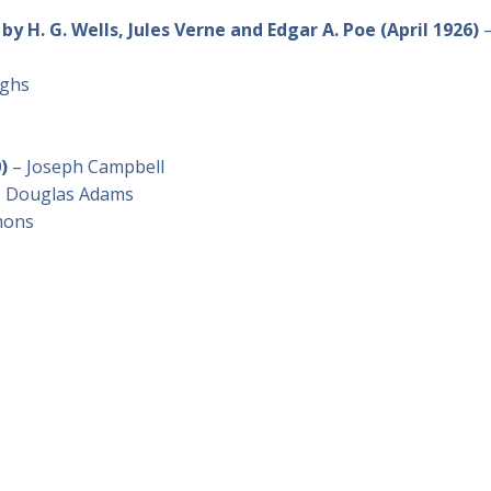
y H. G. Wells, Jules Verne and Edgar A. Poe
(April 1926)
ughs
)
– Joseph Campbell
– Douglas Adams
mons