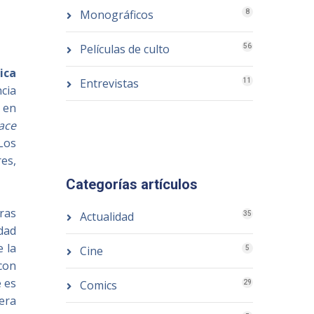
Monográficos
8
Películas de culto
56
ica
Entrevistas
11
ncia
 en
ace
 Los
res,
Categorías artículos
ras
Actualidad
35
dad
e la
Cine
5
 con
e es
Comics
29
era