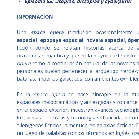
Episodio 53: Utopías, distopías y cyberpunk
INFORMACIÓN
Una
space opera
(traducido ocasionalmente
espacial
,
epopeya espacial
,​
novela espacial
,
óper
ficción donde se relatan historias acerca de 
ocasiones romántica y que en la mayor parte de los 
opera
como la continuación natural de las novelas d
personajes suelen pertenecer al arquetipo héroe-
v
batallas, imperios galácticos, con ambientes exhibien
En la
space opera
se hace hincapié en la guer
espaciales melodramáticas y arriesgadas y romance 
en el espacio exterior, muestran avances tecnológico
luz, armas futuristas y tecnología sofisticada, en u
alienígenas ficticios, a menudo en galaxias ficticias.
un juego de palabras con los términos en inglés
so