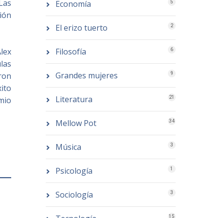
 Las
Economía
5
sión
El erizo tuerto
2
Filosofía
lex
6
ulas
Grandes mujeres
9
ron
xito
Literatura
21
emio
Mellow Pot
34
Música
3
Psicología
1
Sociología
3
15