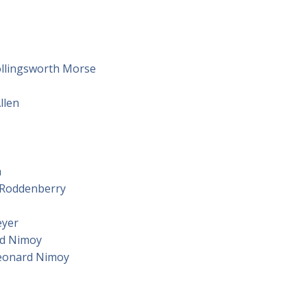
llingsworth Morse
llen
a
Roddenberry
eyer
d Nimoy
eonard Nimoy