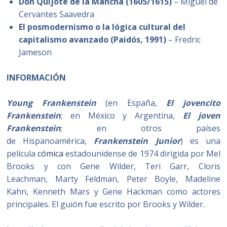
Don Quijote de la Mancha​ (1605/1615)
– Miguel de
Cervantes Saavedra
El posmodernismo o la lógica cultural del
capitalismo avanzado (Paidós, 1991)
– Fredric
Jameson
INFORMACIÓN
Young Frankenstein
(en España,
El jovencito
Frankenstein
; en México y Argentina,
El joven
Frankenstein
; en otros países
de Hispanoamérica,
Frankenstein Junior
) es una
película
cómica
estadounidense de 1974 dirigida por Mel
Brooks y con Gene Wilder, Teri Garr, Cloris
Leachman, Marty Feldman, Peter Boyle, Madeline
Kahn, Kenneth Mars y Gene Hackman como actores
principales. El guió
n
fue escrito por Brooks y Wilder.