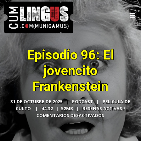
Episodio 96: El
jovencito
Frankenstein
31 DE OCTUBRE DE 2025
PODCAST
PELÍCULA DE
CULTO
44:32
52MB
COMENTARIOS DESACTIVADOS