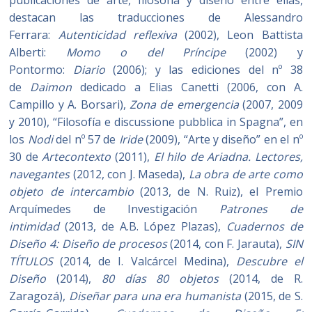
publicaciones de arte, filosofía y diseño entre ellas,
destacan las traducciones de Alessandro
Ferrara:
Autenticidad reflexiva
(2002), Leon Battista
Alberti:
Momo o del Príncipe
(2002) y
Pontormo:
Diario
(2006); y las ediciones del nº 38
de
Daimon
dedicado a Elias Canetti (2006, con A.
Campillo y A. Borsari),
Zona de emergencia
(2007, 2009
y 2010), “Filosofía e discussione pubblica in Spagna”, en
los
Nodi
del nº 57 de
Iride
(2009), “Arte y diseño” en el nº
30 de
Artecontexto
(2011),
El hilo de Ariadna. Lectores,
navegantes
(2012, con J. Maseda),
La obra de arte como
objeto de intercambio
(2013, de N. Ruiz), el Premio
Arquímedes de Investigación
Patrones de
intimidad
(2013, de A.B. López Plazas),
Cuadernos de
Diseño 4: Diseño de procesos
(2014, con F. Jarauta),
SIN
TÍTULOS
(2014, de I. Valcárcel Medina),
Descubre el
Diseño
(2014),
80 días 80 objetos
(2014, de R.
Zaragozá),
Diseñar para una era humanista
(2015, de S.