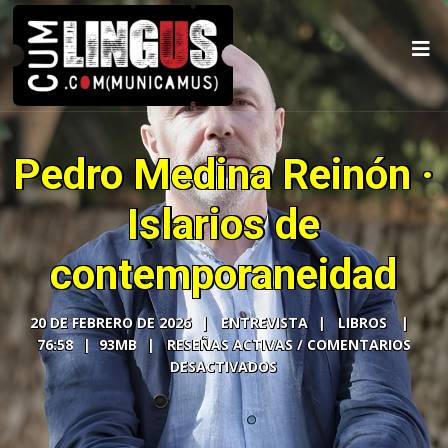
Pedro Medina Reinón ·
Islarios de
contemporaneidad
20 DE FEBRERO DE 2026
ENTREVISTA
LIBROS
76:58
93MB
COMENTARIOS
DESACTIVADOS