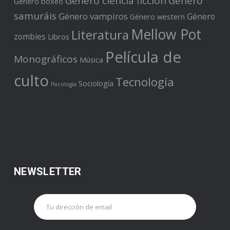
Género ciencia ficción
Género
Género boxeo
samuráis
Género vampiros
Género
Género western
Mellow Pot
Literatura
zombies
Libros
Película de
Monográficos
Música
culto
Tecnología
Sociología
Psicología
NEWSLETTER