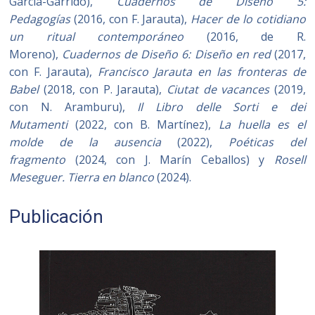
García-Garrido),
Cuadernos de Diseño 5:
Pedagogías
(2016, con F. Jarauta),
Hacer de lo cotidiano
un ritual contemporáneo
(2016, de R.
Moreno),
Cuadernos de Diseño 6: Diseño en red
(2017,
con F. Jarauta),
Francisco Jarauta en las fronteras de
Babel
(2018, con P. Jarauta),
Ciutat de vacances
(2019,
con N. Aramburu),
Il Libro delle Sorti e dei
Mutamenti
(2022, con B. Martínez),
La huella es el
molde de la ausencia
(2022),
Poéticas del
fragmento
(2024, con J. Marín Ceballos) y
Rosell
Meseguer. Tierra en blanco
(2024).
Publicación