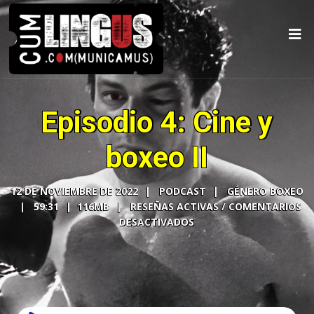
Episodio 4: Cine y
boxeo II
12 DE NOVIEMBRE DE 2022
PODCAST
GÉNERO BOXEO
59:31
116MB
COMENTARIOS
DESACTIVADOS