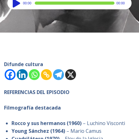
Audio
00:00
00:00
Player
Difunde cultura
REFERENCIAS DEL EPISODIO
Filmografía destacada
Rocco y sus hermanos (1960)
– Luchino Visconti
Young Sánchez (1964)
– Mario Camus
Cuadrilátero (1970)
– Eloy de la Iglesia