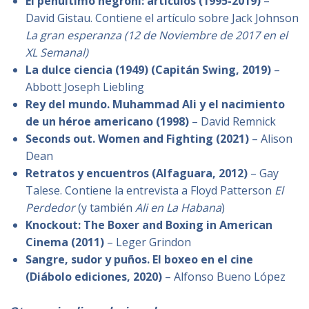
El penúltimo negroni: artículos (1995-2019)
–
David Gistau. Contiene el artículo sobre Jack Johnson
La gran esperanza (12 de Noviembre de 2017 en el
XL Semanal)
La dulce ciencia (1949)
(Capitán Swing, 2019)
–
Abbott Joseph Liebling
Rey del mundo. Muhammad Ali y el nacimiento
de un héroe americano (1998)
– David Remnick
Seconds out. Women and Fighting (2021)
– Alison
Dean
Retratos y encuentros (Alfaguara, 2012)
– Gay
Talese. Contiene la entrevista a Floyd Patterson
El
Perdedor
(y también
Ali en La Habana
)
Knockout: The Boxer and Boxing in American
Cinema (2011)
– Leger Grindon
Sangre, sudor y puños. El boxeo en el cine
(Diábolo ediciones, 2020)
– Alfonso Bueno López