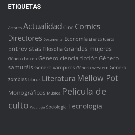
ETIQUETAS
Actualidad
Comics
Cine
Actores
Directores
Economía
El erizo tuerto
Documental
Entrevistas
Grandes mujeres
Filosofía
Género ciencia ficción
Género
Género boxeo
samuráis
Género vampiros
Género
Género western
Mellow Pot
Literatura
zombies
Libros
Película de
Monográficos
Música
culto
Tecnología
Sociología
Psicología