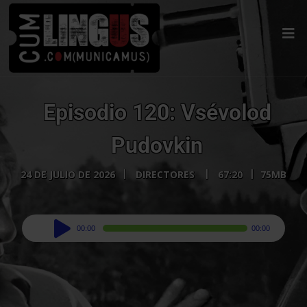
Episodio 120: Vsévolod
Pudovkin
24 DE JULIO DE 2026
DIRECTORES
67:20
75MB
Audio
00:00
00:00
Player