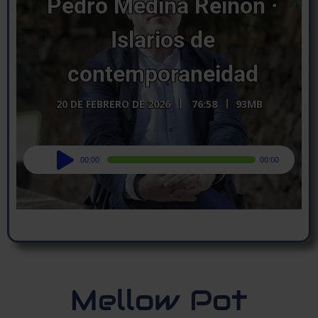
Pedro Medina Reinón ·
Islarios de
contemporaneidad
20 DE FEBRERO DE 2026
76:58
93MB
Audio
00:00
00:00
Player
Mellow Pot