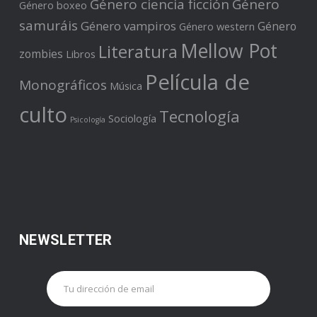
Género ciencia ficción
Género
Género boxeo
samuráis
Género vampiros
Género
Género western
Mellow Pot
Literatura
zombies
Libros
Película de
Monográficos
Música
culto
Tecnología
Sociología
Psicología
NEWSLETTER