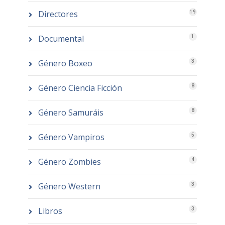
Directores
19
Documental
1
Género Boxeo
3
Género Ciencia Ficción
8
Género Samuráis
8
Género Vampiros
5
Género Zombies
4
Género Western
3
Libros
3