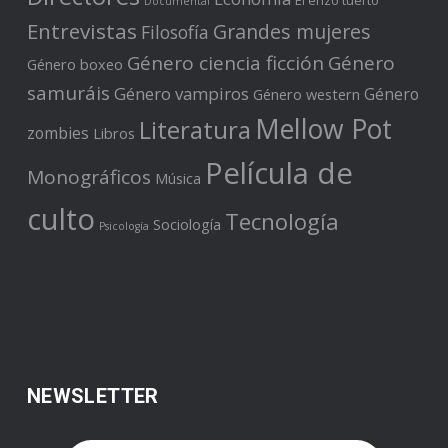
El erizo tuerto
Documental
Entrevistas
Grandes mujeres
Filosofía
Género ciencia ficción
Género
Género boxeo
samuráis
Género vampiros
Género
Género western
Mellow Pot
Literatura
zombies
Libros
Película de
Monográficos
Música
culto
Tecnología
Sociología
Psicología
NEWSLETTER