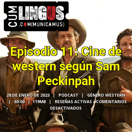
Episodio 11: Cine de
western según Sam
Peckinpah
28 DE ENERO DE 2023
PODCAST
GÉNERO WESTERN
60:00
119MB
COMENTARIOS
DESACTIVADOS