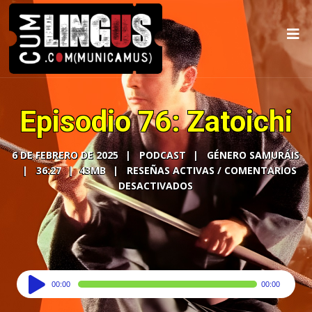
Episodio 76: Zatoichi
6 DE FEBRERO DE 2025
PODCAST
GÉNERO SAMURÁIS
36:27
43MB
COMENTARIOS
DESACTIVADOS
Audio
00:00
00:00
Player