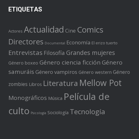
ETIQUETAS
Actualidad
Comics
Cine
Actores
Directores
Economía
El erizo tuerto
Documental
Entrevistas
Grandes mujeres
Filosofía
Género ciencia ficción
Género
Género boxeo
samuráis
Género vampiros
Género
Género western
Mellow Pot
Literatura
zombies
Libros
Película de
Monográficos
Música
culto
Tecnología
Sociología
Psicología