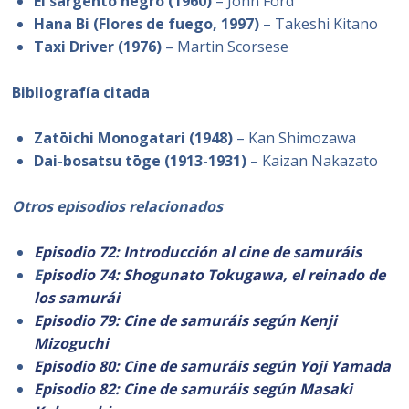
El sargento negro (1960)
– John Ford
Hana Bi (Flores de fuego, 1997)
– Takeshi Kitano
Taxi Driver (1976)
– Martin Scorsese
Bibliografía citada
Zatōichi Monogatari (1948)
– Kan Shimozawa
Dai-bosatsu tōge (1913-1931)
– Kaizan Nakazato
Otros episodios relacionados
Episodio 72: Introducción al cine de samuráis
E
pisodio 74: Shogunato Tokugawa, el reinado de
los samurái
Episodio 79: Cine de samuráis según Kenji
Mizoguchi
Episodio 80: Cine de samuráis según Yoji Yamada
Episodio 82: Cine de samuráis según Masaki