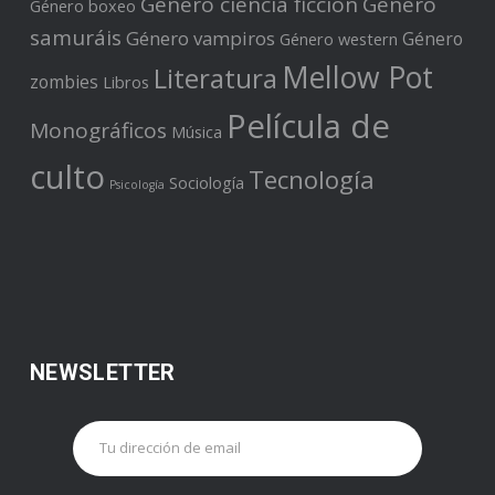
Género ciencia ficción
Género
Género boxeo
samuráis
Género vampiros
Género
Género western
Mellow Pot
Literatura
zombies
Libros
Película de
Monográficos
Música
culto
Tecnología
Sociología
Psicología
NEWSLETTER