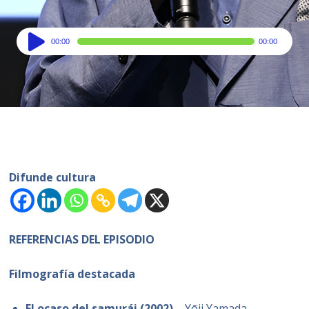
Audio
00:00
00:00
Player
Difunde cultura
REFERENCIAS DEL EPISODIO
Filmografía destacada
El ocaso del samurái (2002)
– Yōji Yamada