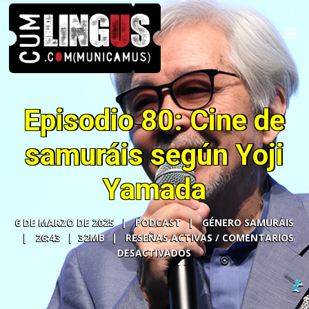
Episodio 80: Cine de
samuráis según Yoji
Yamada
6 DE MARZO DE 2025
PODCAST
GÉNERO SAMURÁIS
26:43
32MB
COMENTARIOS
DESACTIVADOS