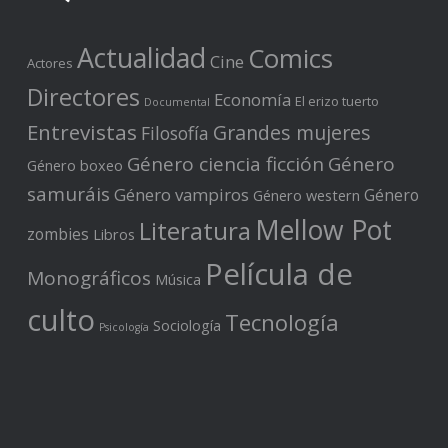
Actualidad
Comics
Cine
Actores
Directores
Economía
El erizo tuerto
Documental
Entrevistas
Grandes mujeres
Filosofía
Género ciencia ficción
Género
Género boxeo
samuráis
Género vampiros
Género
Género western
Mellow Pot
Literatura
zombies
Libros
Película de
Monográficos
Música
culto
Tecnología
Sociología
Psicología