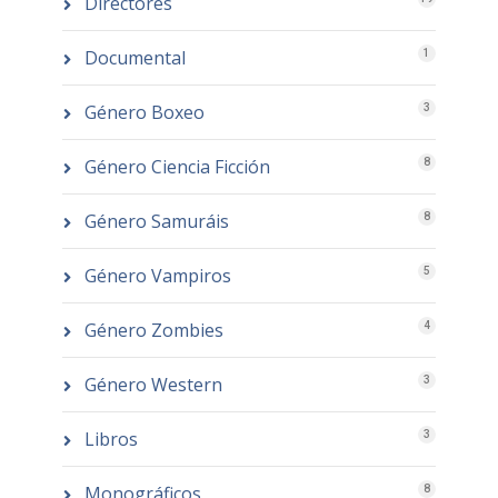
Directores
Documental
1
Género Boxeo
3
Género Ciencia Ficción
8
Género Samuráis
8
Género Vampiros
5
Género Zombies
4
Género Western
3
Libros
3
Monográficos
8