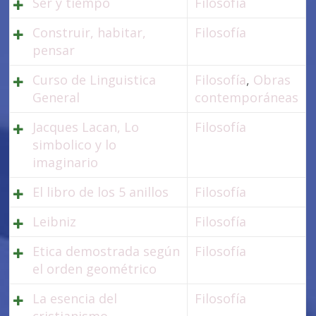
Ser y tiempo
Filosofía
Construir, habitar,
Filosofía
pensar
Curso de Linguistica
Filosofía
,
Obras
General
contemporáneas
Jacques Lacan, Lo
Filosofía
simbolico y lo
imaginario
El libro de los 5 anillos
Filosofía
Leibniz
Filosofía
Etica demostrada según
Filosofía
el orden geométrico
La esencia del
Filosofía
cristianismo