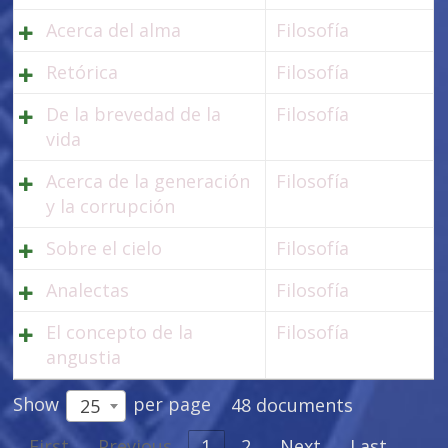
Acerca del alma
Filosofía
Retórica
Filosofía
De la brevedad de la
Filosofía
vida
Acerca de la generación
Filosofía
y la corrupción
Sobre el cielo
Filosofía
Analectas
Filosofía
El concepto de la
Filosofía
angustia
Show
per page
48 documents
25
First
Previous
1
2
Next
Last