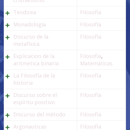
Teodicea
Filosofía
Monadología
Filosofía
Discurso de la
Filosofía
metafísica
Explicacion de la
Filosofía
,
aritmetica binaria
Matemáticas
La Filosofía de la
Filosofía
historia
Discurso sobre el
Filosofía
espíritu positivo
Discurso del método
Filosofía
Argonauticas
Filosofía