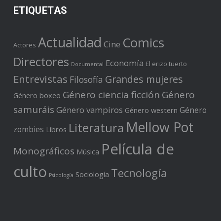
ETIQUETAS
Actualidad
Comics
Cine
Actores
Directores
Economía
El erizo tuerto
Documental
Entrevistas
Grandes mujeres
Filosofía
Género ciencia ficción
Género
Género boxeo
samuráis
Género vampiros
Género
Género western
Mellow Pot
Literatura
zombies
Libros
Película de
Monográficos
Música
culto
Tecnología
Sociología
Psicología