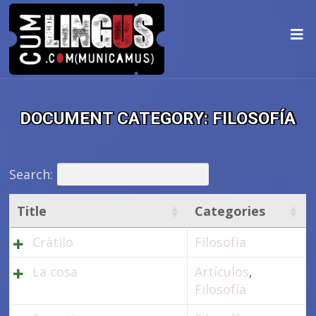
DOCUMENT CATEGORY:
FILOSOFÍA
Search:
Title
Categories
Crátilo
Filosofía
La cosa
Artículos
,
Filosofía